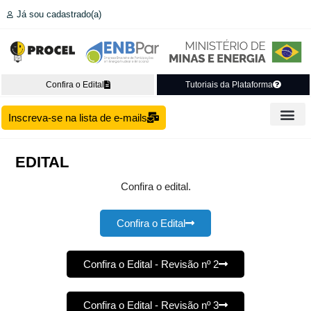
Já sou cadastrado(a)
Confira o Edital
Tutoriais da Plataforma
Inscreva-se na lista de e-mails
Público-Alvo
Recursos F
Edital /
Notícias / W
Perguntas 
EDITAL
Confira o edital.
Confira o Edital
Confira o Edital - Revisão nº 2
Confira o Edital - Revisão nº 3